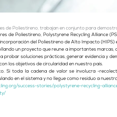
es de Poliestireno, trabajan en conjunto para demostra
res de Poliestireno, Polystyrene Recycling Alliance (P
reincorporación del Poliestireno de Alto Impacto (HIPS)
lando un proyecto que reune a importantes marcas, ce
probar soluciones prácticas, generar evidencia y demo
on los objetivos de circularidad en nuestro país.
to. Si toda la cadena de valor se involucra -recolec
ulando en el sistema y no llegue como residuo a nuestr
cling.org/success-stories/polystyrene-recycling-allia
ty/